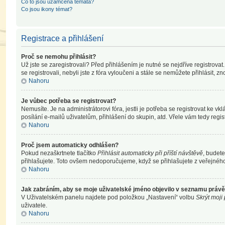
Co to jsou uzamčená témata?
Co jsou ikony témat?
Registrace a přihlášení
Proč se nemohu přihlásit?
Už jste se zaregistrovali? Před přihlášením je nutné se nejdříve registrova
se registrovali, nebyli jste z fóra vyloučeni a stále se nemůžete přihlásit
Nahoru
Je vůbec potřeba se registrovat?
Nemusíte. Je na administrátorovi fóra, jestli je potřeba se registrovat k
posílání e-mailů uživatelům, přihlášení do skupin, atd. Vřele vám tedy regis
Nahoru
Proč jsem automaticky odhlášen?
Pokud nezaškrtnete tlačítko
Přihlásit automaticky při příští návštěvě
, budete
přihlašujete. Toto ovšem nedoporučujeme, když se přihlašujete z veřejného 
Nahoru
Jak zabráním, aby se moje uživatelské jméno objevilo v seznamu práv
V Uživatelském panelu najdete pod položkou „Nastavení“ volbu
Skrýt moji
uživatele.
Nahoru