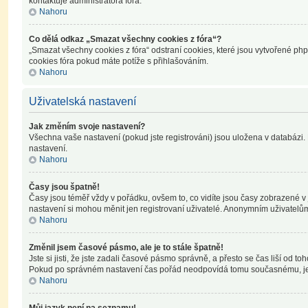
kontaktuje administrátora fóra.
Nahoru
Co dělá odkaz „Smazat všechny cookies z fóra“?
„Smazat všechny cookies z fóra“ odstraní cookies, které jsou vytvořené php
cookies fóra pokud máte potíže s přihlašováním.
Nahoru
Uživatelská nastavení
Jak změním svoje nastavení?
Všechna vaše nastavení (pokud jste registrováni) jsou uložena v databázi.
nastavení.
Nahoru
Časy jsou špatně!
Časy jsou téměř vždy v pořádku, ovšem to, co vidíte jsou časy zobrazené v
nastavení si mohou měnit jen registrovaní uživatelé. Anonymním uživatelů
Nahoru
Změnil jsem časové pásmo, ale je to stále špatně!
Jste si jisti, že jste zadali časové pásmo správně, a přesto se čas liší o
Pokud po správném nastavení čas pořád neodpovídá tomu současnému, je 
Nahoru