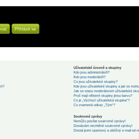
ovat
Přihlásit se
Uživatelské úrovně a skupiny
Kdo jsou administrátoři?
Kdo jsou moderátoři?
Co jsou uživatelské skupiny?
ch?
Kde jsou uživatelské skupiny a jak se mohu
Jak se stanu moderátorem uživatelské sku
Proč mají některé skupiny jinou barvu?
Co je „Výchozí uživatelská skupina“?
Co znamená odkaz „Tým“?
Soukromé zprávy
Nemůžu posílat soukromé zprávy!
Dostávám nechtěné soukromé zprávy!
Dostal jsem spamový a obtížný e-mail od n