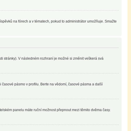
příspěvků na fórech a v tématech, pokud to administrátor umožňuje. Smažte
sti stránky). V následném rozhraní je možné si změnit veškerá svá
si časové pásmo v profilu. Berte na vědomí, časové pásma a další
živatelském panelu máte ruční možnost přepnout mezi těmito dvěma časy.