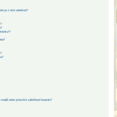
bo je z nich odebírat?
h?
ů?
tránku!?
ata?
i?
ra?
mailů nebo právních záležitostí boardu?