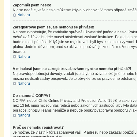
Zapomněl jsem heslo!
Nic se neděje, vaše heslo můžeme kdykoliv obnovit. V tomto případě zmáčk
Nahoru
Zaregistroval jsem se, ale nemohu se přihlásit!
Nejprve zkontrolujte, že zadáváte správné uživatelské jméno a heslo. Poku
méně než 13 let
, budete muset následovat zaslané instrukce. Pokud toto ne
budete moci přihlásit. Když jste se registrovali, byli byste k tomuto vyzvá
platná. Jedním důvodem, proč se aktivace používá, je zmenšit možnost vý
boardu.
Nahoru
V minulosti jsem se zaregistroval, ovšem nyní se nemohu přihlásit?!
Nejpravděpodobnější důvody: zadali jste chybné uživatelské jméno nebo heslo
možná nevložili žádný příspěvek. Je to obvyklé, že se pravidelně odstraňují 
Nahoru
Co znamená COPPA?
COPPA, neboli Child Online Privacy and Protection Act of 1998 je zákon ve 
než 13 let, musí mít souhlas rodičů nebo zákonných zástupců, aby tyto data u
poradce, phpBB Teams nemůže a nebude poskytovat právni podporu v jaké
Nahoru
Proč se nemohu registrovat?
Je možné, že vlastník fóra zabanoval vaši IP adresu nebo zakázal použití už