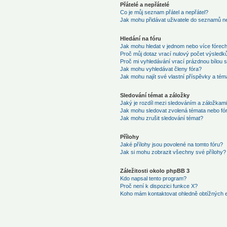
Přátelé a nepřátelé
Co je můj seznam přátel a nepřátel?
Jak mohu přidávat uživatele do seznamů ne
Hledání na fóru
Jak mohu hledat v jednom nebo více fórec
Proč můj dotaz vrací nulový počet výsledk
Proč mi vyhledávání vrací prázdnou bílou s
Jak mohu vyhledávat členy fóra?
Jak mohu najít své vlastní příspěvky a tém
Sledování témat a záložky
Jaký je rozdíl mezi sledováním a záložkam
Jak mohu sledovat zvolená témata nebo fó
Jak mohu zrušit sledování témat?
Přílohy
Jaké přílohy jsou povolené na tomto fóru?
Jak si mohu zobrazit všechny své přílohy?
Záležitosti okolo phpBB 3
Kdo napsal tento program?
Proč není k dispozici funkce X?
Koho mám kontaktovat ohledně obtížných e-