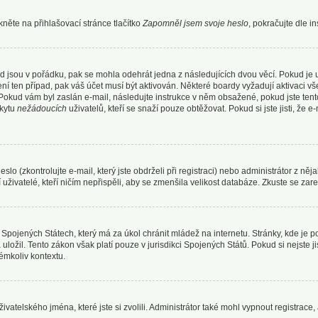
něte na přihlašovací stránce tlačítko
Zapomněl jsem svoje heslo
, pokračujte dle i
d jsou v pořádku, pak se mohla odehrát jedna z následujících dvou věcí. Pokud je 
ní ten případ, pak váš účet musí být aktivován. Některé boardy vyžadují aktivaci v
ni. Pokud vám byl zaslán e-mail, následujte instrukce v něm obsažené, pokud jste ten
skytu
nežádoucích
uživatelů, kteří se snaží pouze obtěžovat. Pokud si jste jisti, že e
 (zkontrolujte e-mail, který jste obdrželi při registraci) nebo administrátor z něj
uživatelé, kteří ničím nepřispěli, aby se zmenšila velikost databáze. Zkuste se zare
Spojených Státech, který má za úkol chránit mládež na internetu. Stránky, kde je 
ložil. Tento zákon však platí pouze v jurisdikci Spojených Států. Pokud si nejste jis
mkoliv kontextu.
ivatelského jména, které jste si zvolili. Administrátor také mohl vypnout registrace