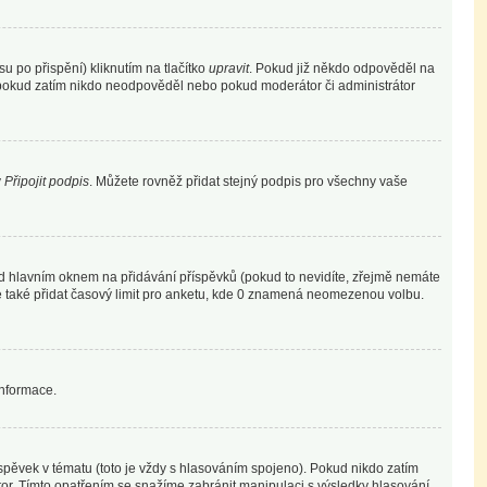
 po přispění) kliknutím na tlačítko
upravit
. Pokud již někdo odpověděl na
í, pokud zatím nikdo neodpověděl nebo pokud moderátor či administrátor
y
Připojit podpis
. Můžete rovněž přidat stejný podpis pro všechny vaše
 hlavním oknem na přidávání příspěvků (pokud to nevidíte, zřejmě nemáte
e také přidat časový limit pro anketu, kde 0 znamená neomezenou volbu.
informace.
pěvek v tématu (toto je vždy s hlasováním spojeno). Pokud nikdo zatím
or. Tímto opatřením se snažíme zabránit manipulaci s výsledky hlasování.