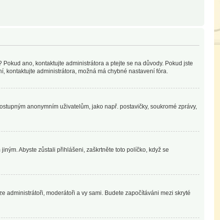
? Pokud ano, kontaktujte administrátora a ptejte se na důvody. Pokud jste
ení, kontaktujte administrátora, možná má chybné nastavení fóra.
nedostupným anonymním uživatelům, jako např. postavičky, soukromé zprávy,
iným. Abyste zůstali přihlášeni, zaškrtněte toto políčko, když se
uze administrátoři, moderátoři a vy sami. Budete započítáváni mezi skryté