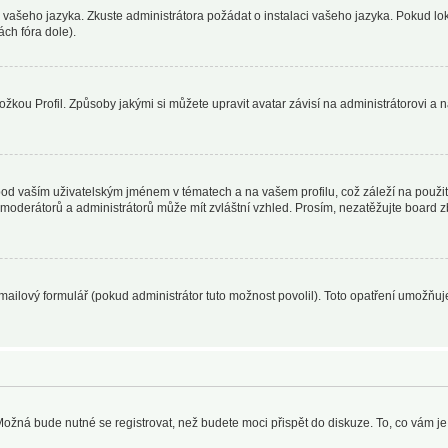
o vašeho jazyka. Zkuste administrátora požádat o instalaci vašeho jazyka. Pokud lo
ch fóra dole).
žkou Profil. Způsoby jakými si můžete upravit avatar závisí na administrátorovi a 
od vaším uživatelským jménem v tématech a na vašem profilu, což záleží na použit
ní moderátorů a administrátorů může mít zvláštní vzhled. Prosím, nezatěžujte board
ailový formulář (pokud administrátor tuto možnost povolil). Toto opatření umožňuj
Možná bude nutné se registrovat, než budete moci přispět do diskuze. To, co vám j