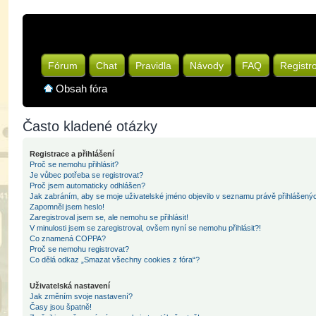
Fórum
Chat
Pravidla
Návody
FAQ
Registr
Obsah fóra
Často kladené otázky
Registrace a přihlášení
Proč se nemohu přihlásit?
Je vůbec potřeba se registrovat?
Proč jsem automaticky odhlášen?
Jak zabráním, aby se moje uživatelské jméno objevilo v seznamu právě přihlášený
Zapomněl jsem heslo!
Zaregistroval jsem se, ale nemohu se přihlásit!
V minulosti jsem se zaregistroval, ovšem nyní se nemohu přihlásit?!
Co znamená COPPA?
Proč se nemohu registrovat?
Co dělá odkaz „Smazat všechny cookies z fóra“?
Uživatelská nastavení
Jak změním svoje nastavení?
Časy jsou špatně!