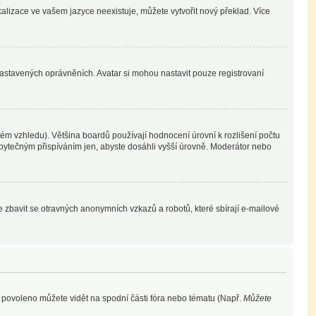
kalizace ve vašem jazyce neexistuje, můžete vytvořit nový překlad. Více
nastavených oprávněních. Avatar si mohou nastavit pouze registrovaní
ém vzhledu). Většina boardů používají hodnocení úrovní k rozlišení počtu
 zbytečným přispíváním jen, abyste dosáhli vyšší úrovně. Moderátor nebo
e zbavit se otravných anonymních vzkazů a robotů, které sbírají e-mailové
e povoleno můžete vidět na spodní části fóra nebo tématu (Např.
Můžete