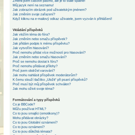
Změnil jsem časové pásmo, ale je to stále špatně!
Můj jazyk není na seznamu!
Jak zobrazím obrázek pod uživatelským jménem?
Jak změním svoje zařazení?
Když kliknu na e-mailový odkaz uživatele, jsem vyzván k přihlášení!
Vkládání příspěvků
Jak vložím téma do fóra?
Jak změním nebo smažu příspěvek?
Jak přidám podpis k mému příspěvku?
Jak vytvořím hlasování?
Proč nemohu přidat více možností pro hlasování?
Jak změním nebo smažu hlasování?
Proč se nemohu dostat k fóru?
Proč nemohu přidávat přílohy?
Proč jsem obdržel varování?
Jak mohu nahlásit příspěvek moderátorům?
K čemu slouží tlačítko „Uložit“ při psaní příspěvků?
Proč musí být můj příspěvek schválen?
Jak mohu oživit svoje téma?
Formátování a typy příspěvků
Co je BBCode?
Můžu používat HTML?
Co to jsou smajlíci (emotikony)?
Mohu přidávat obrázky?
Co to jsou Globální oznámení?
Co to jsou oznámení?
Co to jsou důležitá témata?