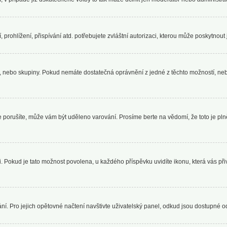
rohlížení, přispívání atd. potřebujete zvláštní autorizaci, kterou může poskytnout j
le, nebo skupiny. Pokud nemáte dostatečná oprávnění z jedné z těchto možností, neb
 je porušíte, může vám být uděleno varování. Prosíme berte na vědomí, že toto je 
i. Pokud je tato možnost povolena, u každého příspěvku uvidíte ikonu, která vás př
. Pro jejich opětovné načtení navštivte uživatelský panel, odkud jsou dostupné od