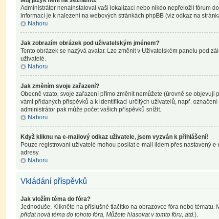
Můj jazyk není na seznamu!
Administrátor nenainstaloval vaši lokalizaci nebo nikdo nepřeložil fórum d
informací je k nalezení na webových stránkách phpBB (viz odkaz na stránká
Nahoru
Jak zobrazím obrázek pod uživatelským jménem?
Tento obrázek se nazývá avatar. Lze změnit v Uživatelském panelu pod zálo
uživatelé.
Nahoru
Jak změním svoje zařazení?
Obecně vzato, svoje zařazení přímo změnit nemůžete (úrovně se objevují p
vámi přidaných příspěvků a k identifikaci určitých uživatelů, např. označe
administrátor pak může počet vašich příspěvků snížit.
Nahoru
Když kliknu na e-mailový odkaz uživatele, jsem vyzván k přihlášení!
Pouze registrovaní uživatelé mohou posílat e-mail lidem přes nastavený e-m
adresy.
Nahoru
Vkládání příspěvků
Jak vložím téma do fóra?
Jednoduše. Klikněte na příslušné tlačítko na obrazovce fóra nebo tématu. 
přidat nová téma do tohoto fóra, Můžete hlasovat v tomto fóru, atd.
).