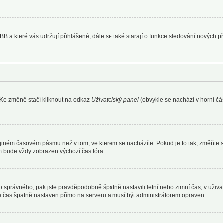
BB a které vás udržují přihlášené, dále se také starají o funkce sledování nových 
 Ke změně stačí kliknout na odkaz
Uživatelský panel
(obvykle se nachází v horní čá
 jiném časovém pásmu než v tom, ve kterém se nacházíte. Pokud je to tak, změňte 
m bude vždy zobrazen výchozí čas fóra.
d toho správného, pak jste pravděpodobně špatně nastavili letní nebo zimní čas, v u
čas špatně nastaven přímo na serveru a musí být administrátorem opraven.