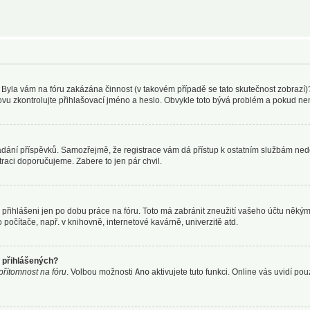
t. Byla vám na fóru zakázána činnost (v takovém případě se tato skutečnost zobrazí)
, znovu zkontrolujte přihlašovací jméno a heslo. Obvykle toto bývá problém a pokud n
e vkládání příspěvků. Samozřejmě, že registrace vám dá přístup k ostatním službám 
traci doporučujeme. Zabere to jen pár chvil.
 přihlášeni jen po dobu práce na fóru. Toto má zabránit zneužití vašeho účtu někým j
počítače, např. v knihovně, internetové kavárně, univerzitě atd.
ě přihlášených?
 přítomnost na fóru
. Volbou možnosti
Ano
aktivujete tuto funkci. Online vás uvidí po