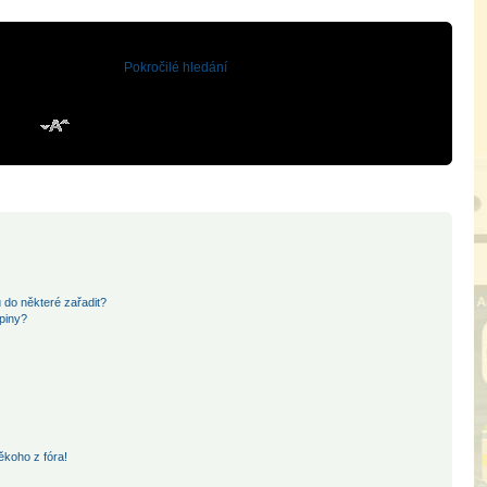
Pokročilé hledání
 do některé zařadit?
piny?
ěkoho z fóra!