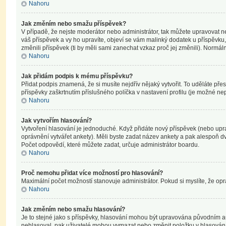
Nahoru
Jak změním nebo smažu příspěvek?
V případě, že nejste moderátor nebo administrátor, tak můžete upravovat n
váš příspěvek a vy ho upravíte, objeví se vám malinký dodatek u příspěvku,
změnili příspěvek (ti by měli sami zanechat vzkaz proč jej změnili). Norm
Nahoru
Jak přidám podpis k mému příspěvku?
Přidat podpis znamená, že si musíte nejdřív nějaký vytvořit. To uděláte pře
příspěvky zaškrtnutím příslušného políčka v nastavení profilu (je možné n
Nahoru
Jak vytvořím hlasování?
Vytvoření hlasování je jednoduché. Když přidáte nový příspěvek (nebo upra
oprávnění vytvářet ankety). Měli byste zadat název ankety a pak alespoň 
Počet odpovědí, které můžete zadat, určuje administrátor boardu.
Nahoru
Proč nemohu přidat více možností pro hlasování?
Maximální počet možností stanovuje administrátor. Pokud si myslíte, že opr
Nahoru
Jak změním nebo smažu hlasování?
Je to stejné jako s příspěvky, hlasování mohou být upravována původním a
nehlasoval, pak uživatelé mohou vymazat nebo změnit položku v hlasování, 