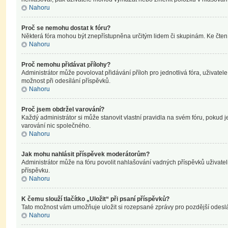
Nahoru
Proč se nemohu dostat k fóru?
Některá fóra mohou být znepřístupněna určitým lidem či skupinám. Ke čtení, p
Nahoru
Proč nemohu přidávat přílohy?
Administrátor může povolovat přidávání příloh pro jednotlivá fóra, uživate
možnost při odesílání příspěvků.
Nahoru
Proč jsem obdržel varování?
Každý administrátor si může stanovit vlastní pravidla na svém fóru, pokud
varování nic společného.
Nahoru
Jak mohu nahlásit příspěvek moderátorům?
Administrátor může na fóru povolit nahlašování vadných příspěvků uživatel
příspěvku.
Nahoru
K čemu slouží tlačítko „Uložit“ při psaní příspěvků?
Tato možnost vám umožňuje uložit si rozepsané zprávy pro pozdější odeslání
Nahoru