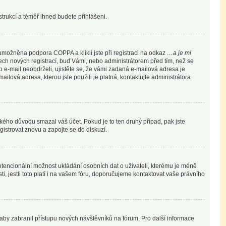
nstrukcí a téměř ihned budete přihlášeni.
umožněna podpora COPPA a klikli jste při registraci na odkaz
…a je mi
šech nových registrací, buď Vámi, nebo administrátorem před tím, než se
to e-mail neobdrželi, ujistěte se, že vámi zadaná e-mailová adresa je
-mailová adresa, kterou jste použili je platná, kontaktujte administrátora
akého důvodu smazal váš účet. Pokud je to ten druhý případ, pak jste
gistrovat znovu a zapojte se do diskuzí.
potencionální možnost ukládání osobních dat o uživateli, kterému je méně
ti, jestli toto platí i na vašem fóru, doporučujeme kontaktovat vaše právního
, aby zabranil přístupu nových návštěvníků na fórum. Pro další informace