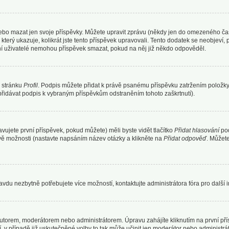
ebo mazat jen svoje příspěvky. Můžete upravit zprávu (někdy jen do omezeného času
 který ukazuje, kolikrát jste tento příspěvek upravovali. Tento dodatek se neobjev
ální uživatelé nemohou příspěvek smazat, pokud na něj již někdo odpověděl.
s stránku
Profil
. Podpis můžete přidat k právě psanému příspěvku zatržením položk
epřidávat podpis k vybraným příspěvkům odstraněním tohoto zaškrtnutí).
vujete první příspěvek, pokud můžete) měli byste vidět tlačítko
Přidat hlasování
pod
dvě možnosti (nastavte napsáním název otázky a klikněte na
Přidat odpověď
. Můžet
avdu nezbytně potřebujete více možností, kontaktujte administrátora fóra pro další 
utorem, moderátorem nebo administrátorem. Úpravu zahájíte kliknutím na první přís
v případě již uskutečněné volby to tak může učinit jen moderátor nebo administrát