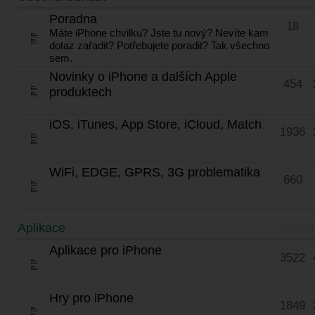
Poradna
18
Máte iPhone chvilku? Jste tu nový? Nevíte kam
dotaz zařadit? Potřebujete poradit? Tak všechno
sem.
Novinky o iPhone a dalších Apple
454
produktech
iOS, iTunes, App Store, iCloud, Match
1936
WiFi, EDGE, GPRS, 3G problematika
660
Aplikace
TÉMATA
Aplikace pro iPhone
3522
Hry pro iPhone
1849