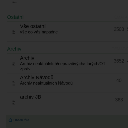
Ostatní
TÉMATA
Vše ostatní
2503
vše co vás napadne
Archiv
TÉMATA
Archiv
3652
Archiv neaktuálních/nepravdivých/starých/OT
zpráv
Archiv Návodů
40
Archiv neaktuálních Návodů
archiv JB
363
Obsah fóra