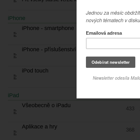
iPhone
TÉMATA
iPhone - smartphone
1472
iPhone - příslušenství
754
iPod touch
867
iPad
TÉMATA
Všeobecně o iPadu
433
Aplikace a hry
368