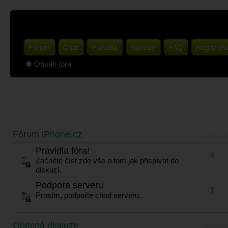
Fórum
Chat
Pravidla
Návody
FAQ
Registrov
Obsah fóra
Fórum iPhone.cz
TÉMATA
Pravidla fóra!
4
Začněte číst zde vše o tom jak přispívat do
diskuzí.
Podpora serveru
1
Prosím, podpořte chod serveru..
Obecná diskuze
TÉMATA