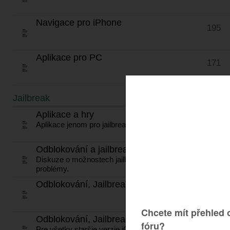
Navigace pro iPhone
195
Aplikace pro PC
171
Jailbreak
TÉMATA
Aplikace a hry
604
Aplikace jenom pro jailbreaknuté zařízení.
Odblokování a jailbreak iOS
67
Diskuze o možnostech jailbreaku, novinky, dění,
problémy.
Odblokování, Jailbreak iOS 7.*
92
Odblokování, Jailbreak iOS 1 - iOS 6
794
Pre všetky staršie verzie iOS.