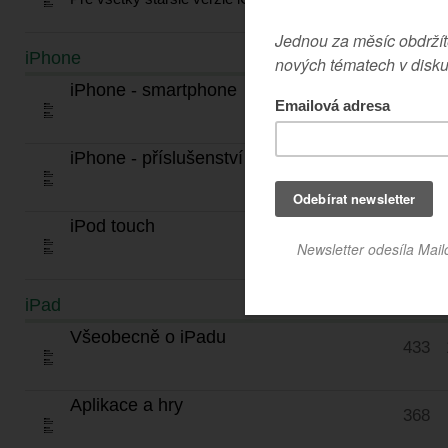
iPhone
TÉMATA
iPhone - smartphone
1472
iPhone - příslušenství
754
iPod touch
867
iPad
TÉMATA
Všeobecně o iPadu
433
Aplikace a hry
368