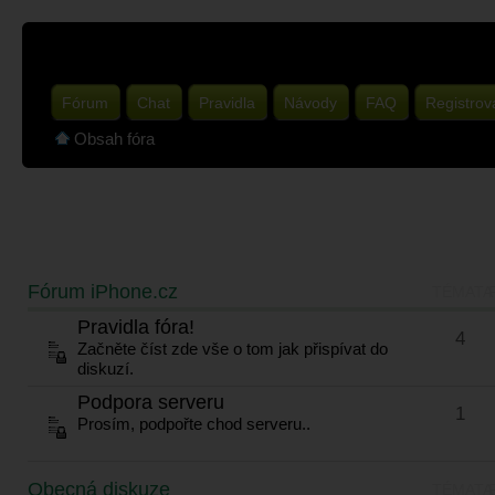
Fórum
Chat
Pravidla
Návody
FAQ
Registrov
Obsah fóra
Fórum iPhone.cz
TÉMATA
Pravidla fóra!
4
Začněte číst zde vše o tom jak přispívat do
diskuzí.
Podpora serveru
1
Prosím, podpořte chod serveru..
Obecná diskuze
TÉMATA