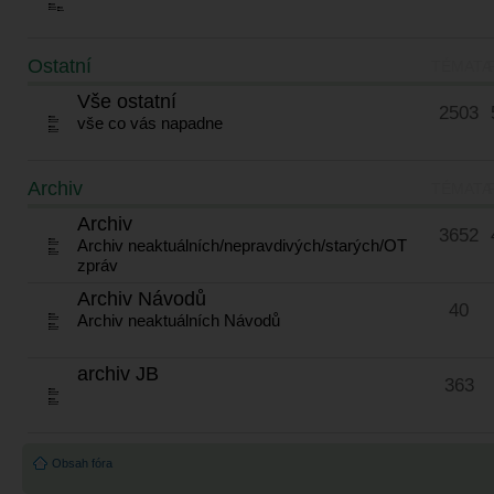
Ostatní
TÉMATA
Vše ostatní
2503
vše co vás napadne
Archiv
TÉMATA
Archiv
3652
Archiv neaktuálních/nepravdivých/starých/OT
zpráv
Archiv Návodů
40
Archiv neaktuálních Návodů
archiv JB
363
Obsah fóra