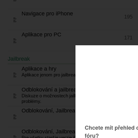
Navigace pro iPhone
195
Aplikace pro PC
171
Jailbreak
TÉMATA
Aplikace a hry
604
Aplikace jenom pro jailbreaknuté zařízení.
Odblokování a jailbreak iOS
67
Diskuze o možnostech jailbreaku, novinky, dění,
problémy.
Odblokování, Jailbreak iOS 7.*
92
Odblokování, Jailbreak iOS 1 - iOS 6
794
Pre všetky staršie verzie iOS.