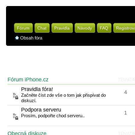
Fórum
Chat
Pravidla
Návody
FAQ
Registrov
Obsah fóra
Fórum iPhone.cz
TÉMATA
Pravidla fóra!
4
Začněte číst zde vše o tom jak přispívat do
diskuzí.
Podpora serveru
1
Prosím, podpořte chod serveru..
Obecná diskuze
TÉMATA