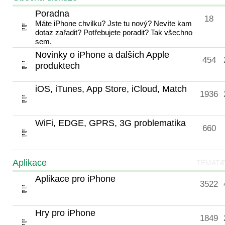
Poradna
18
Máte iPhone chvilku? Jste tu nový? Nevíte kam
dotaz zařadit? Potřebujete poradit? Tak všechno
sem.
Novinky o iPhone a dalších Apple
454
produktech
iOS, iTunes, App Store, iCloud, Match
1936
WiFi, EDGE, GPRS, 3G problematika
660
Aplikace
TÉMATA
Aplikace pro iPhone
3522
Hry pro iPhone
1849