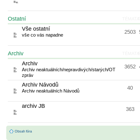
Ostatní
TÉMATA
Vše ostatní
2503
vše co vás napadne
Archiv
TÉMATA
Archiv
3652
Archiv neaktuálních/nepravdivých/starých/OT
zpráv
Archiv Návodů
40
Archiv neaktuálních Návodů
archiv JB
363
Obsah fóra