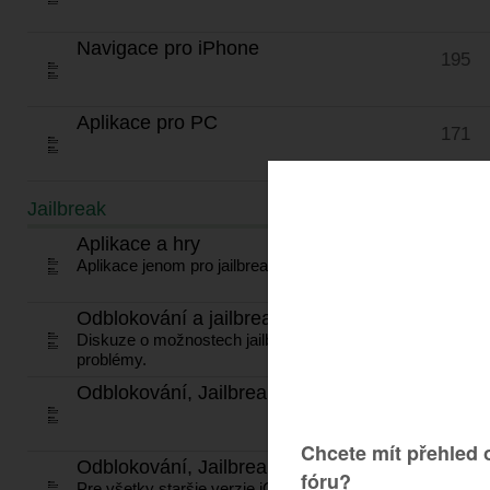
Navigace pro iPhone
195
Aplikace pro PC
171
Jailbreak
TÉMATA
Aplikace a hry
604
Aplikace jenom pro jailbreaknuté zařízení.
Odblokování a jailbreak iOS
67
Diskuze o možnostech jailbreaku, novinky, dění,
problémy.
Odblokování, Jailbreak iOS 7.*
92
Odblokování, Jailbreak iOS 1 - iOS 6
794
Pre všetky staršie verzie iOS.