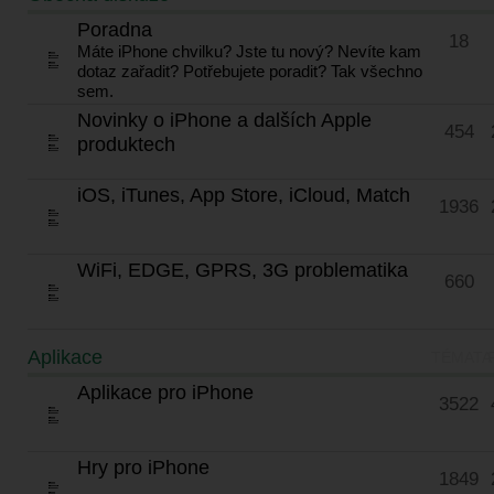
Poradna
18
Máte iPhone chvilku? Jste tu nový? Nevíte kam
dotaz zařadit? Potřebujete poradit? Tak všechno
sem.
Novinky o iPhone a dalších Apple
454
produktech
iOS, iTunes, App Store, iCloud, Match
1936
WiFi, EDGE, GPRS, 3G problematika
660
Aplikace
TÉMATA
Aplikace pro iPhone
3522
Hry pro iPhone
1849