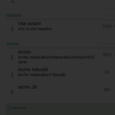
Ostatní
TÉMATA
Vše ostatní
2503
vše co vás napadne
Archiv
TÉMATA
Archiv
3652
Archiv neaktuálních/nepravdivých/starých/OT
zpráv
Archiv Návodů
40
Archiv neaktuálních Návodů
archiv JB
363
Obsah fóra