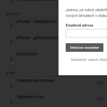
iPhone
TÉMATA
iPhone - smartphone
1472
iPhone - příslušenství
754
iPod touch
867
iPad
TÉMATA
Všeobecně o iPadu
433
Aplikace a hry
368