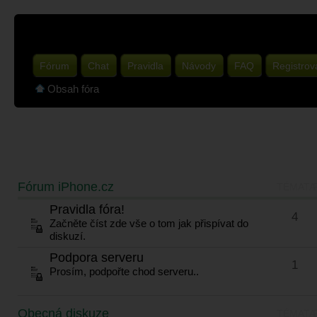
Fórum
Chat
Pravidla
Návody
FAQ
Registrov
Obsah fóra
Fórum iPhone.cz
TÉMATA
Pravidla fóra!
4
Začněte číst zde vše o tom jak přispívat do
diskuzí.
Podpora serveru
1
Prosím, podpořte chod serveru..
Obecná diskuze
TÉMATA