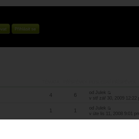
ovat
Přihlásit se
TÉMATA
PŘÍSPĚVKY
POSLEDNÍ PŘÍSPĚVEK
od
Julek
4
6
v stř zář 30, 2009 12:22
od
Julek
1
1
v úte lis 11, 2008 9:01 p
TÉMATA
PŘÍSPĚVKY
POSLEDNÍ PŘÍSPĚVEK
od
MyPhone