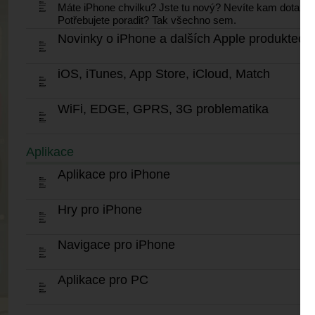
Máte iPhone chvilku? Jste tu nový? Nevíte kam dotaz z
Potřebujete poradit? Tak všechno sem.
Novinky o iPhone a dalších Apple produktech
iOS, iTunes, App Store, iCloud, Match
WiFi, EDGE, GPRS, 3G problematika
Aplikace
Aplikace pro iPhone
Hry pro iPhone
Navigace pro iPhone
Aplikace pro PC