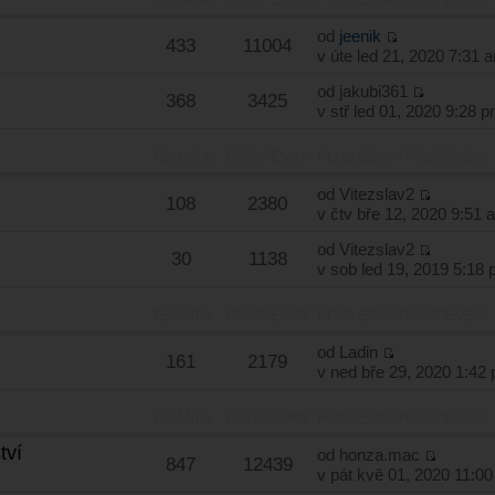
od
jeenik
433
11004
v úte led 21, 2020 7:31 
od
jakubi361
368
3425
v stř led 01, 2020 9:28 
TÉMATA
PŘÍSPĚVKY
POSLEDNÍ PŘÍSPĚVEK
od
Vitezslav2
108
2380
v čtv bře 12, 2020 9:51 
od
Vitezslav2
30
1138
v sob led 19, 2019 5:18
TÉMATA
PŘÍSPĚVKY
POSLEDNÍ PŘÍSPĚVEK
od
Ladin
161
2179
v ned bře 29, 2020 1:42
TÉMATA
PŘÍSPĚVKY
POSLEDNÍ PŘÍSPĚVEK
tví
od
honza.mac
847
12439
v pát kvě 01, 2020 11:0