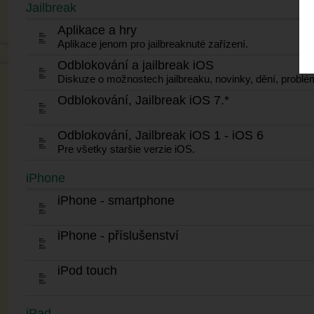
Jailbreak
Aplikace a hry
Aplikace jenom pro jailbreaknuté zařízení.
Odblokování a jailbreak iOS
Diskuze o možnostech jailbreaku, novinky, dění, problé
Odblokování, Jailbreak iOS 7.*
Odblokování, Jailbreak iOS 1 - iOS 6
Pre všetky staršie verzie iOS.
iPhone
iPhone - smartphone
iPhone - příslušenství
iPod touch
iPad