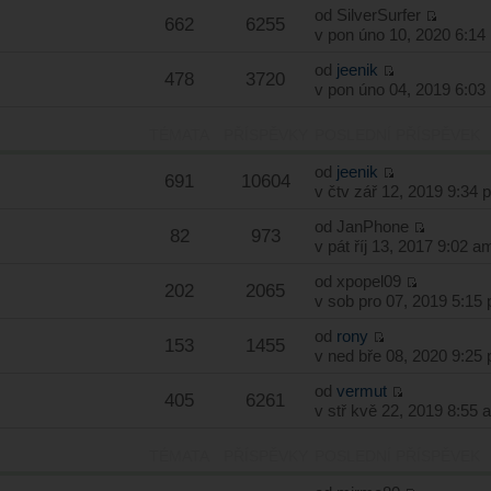
od
SilverSurfer
662
6255
v pon úno 10, 2020 6:14
od
jeenik
478
3720
v pon úno 04, 2019 6:03
TÉMATA
PŘÍSPĚVKY
POSLEDNÍ PŘÍSPĚVEK
od
jeenik
691
10604
v čtv zář 12, 2019 9:34 
od
JanPhone
82
973
v pát říj 13, 2017 9:02 a
od
xpopel09
202
2065
v sob pro 07, 2019 5:15
od
rony
153
1455
v ned bře 08, 2020 9:25
od
vermut
405
6261
v stř kvě 22, 2019 8:55 
TÉMATA
PŘÍSPĚVKY
POSLEDNÍ PŘÍSPĚVEK