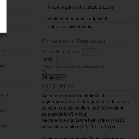
Právě je pát srp 07, 2026 8:11 pm
Vyhledat témata bez odpovědí
1 am
Zobrazit aktivní témata
 pm
Přihlásit se
•
Registrovat
 am
Uživatelské jméno:
Heslo:
 pm
Přihlásit mě automaticky při každé návštěvě
Kdo je online
4 am
Celkem je online
0
uživatelů :: 0
registrovaných a 0 skrytých (Tato data jsou
založena na uživatelích, kteří byli aktivní
 pm
za posledních 5 minut)
Nejvíce zde současně bylo přítomno
273
1 pm
uživatelů dne úte říj 04, 2011 7:45 pm
Registrovaní uživatelé: Žádní registrovaní