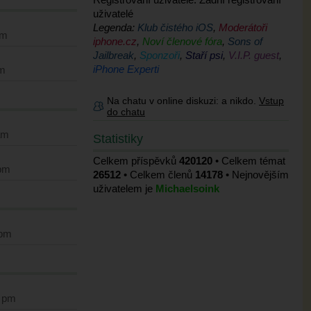
uživatelé
Legenda:
Klub čistého iOS
,
Moderátoři
am
iphone.cz
,
Noví členové fóra
,
Sons of
Jailbreak
,
Sponzoři
,
Staří psi
,
V.I.P. guest
,
iPhone Experti
pm
Na chatu v online diskuzi:
a nikdo.
Vstup
do chatu
am
Statistiky
Celkem příspěvků
420120
• Celkem témat
 pm
26512
• Celkem členů
14178
• Nejnovějším
uživatelem je
Michaelsoink
 pm
0 pm