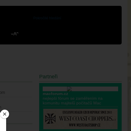
Pokročilé hledání
Partneři
 pm
macforum.cz
nejlepší fórum se zaměřením na
komunitu majitelů počítačů Mac
m