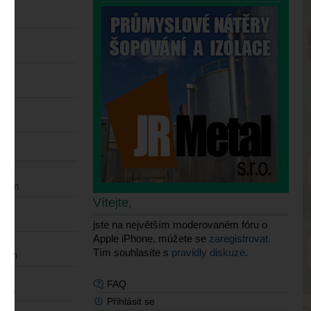
6 am
pm
am
 am
25 am
Vítejte,
pm
jste na největším moderovaném fóru o
Apple iPhone, múžete se
zaregistrovat.
Tím souhlasíte s
pravidly diskuze.
1 pm
FAQ
4 am
Přihlásit se