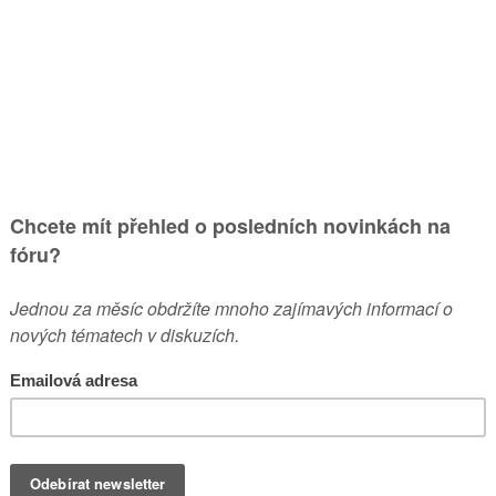
18
546
ařadit?
v pát pro 20, 2019 11:2
od
ovi
454
20572
v pát bře 06, 2020 8:56 
od
lukaspe
1936
23727
v stř dub 29, 2020 7:27 
od
Clon
660
6739
v ned bře 08, 2020 7:38
TÉMATA
PŘÍSPĚVKY
POSLEDNÍ PŘÍSPĚVEK
od
pegas
3522
45792
v ned úno 23, 2020 10:
od
Gaaspi
1849
24981
v stř led 29, 2020 8:42 
od
bedo.
195
8563
v pon úno 17, 2020 11:1
od
Mr. Bramburek
171
1798
v úte dub 14, 2020 11:1