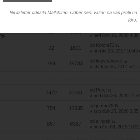
TÉMATA
PŘÍSPĚVKY
POSLEDNÍ PŘÍSPĚVEK
od
mike-biker
604
9115
v ned bře 15, 2020 12:1
od
honyslunce
67
1805
my.
v ned úno 16, 2020 4:38
od
Kotora73
92
1601
v pon lis 20, 2017 10:43
od
tinyseahorse
794
19733
v čtv kvě 25, 2017 5:21
TÉMATA
PŘÍSPĚVKY
POSLEDNÍ PŘÍSPĚVEK
od
Perci
1472
31641
v ned dub 26, 2020 11:5
od
jumbo78
754
12935
v sob dub 25, 2020 3:55
od
alinceb
867
6357
v pon črc 08, 2019 10:3
TÉMATA
PŘÍSPĚVKY
POSLEDNÍ PŘÍSPĚVEK