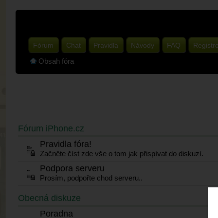
Fórum
Chat
Pravidla
Návody
FAQ
Registr
Obsah fóra
Fórum iPhone.cz
Pravidla fóra!
Začněte číst zde vše o tom jak přispívat do diskuzí.
Podpora serveru
Prosím, podpořte chod serveru..
Obecná diskuze
Poradna