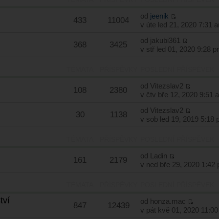
od
jeenik
433
11004
v úte led 21, 2020 7:31 
od
jakubi361
368
3425
v stř led 01, 2020 9:28 
TÉMATA
PŘÍSPĚVKY
POSLEDNÍ PŘÍSPĚVEK
od
Vitezslav2
108
2380
v čtv bře 12, 2020 9:51 
od
Vitezslav2
30
1138
v sob led 19, 2019 5:18
TÉMATA
PŘÍSPĚVKY
POSLEDNÍ PŘÍSPĚVEK
od
Ladin
161
2179
v ned bře 29, 2020 1:42
TÉMATA
PŘÍSPĚVKY
POSLEDNÍ PŘÍSPĚVEK
tví
od
honza.mac
847
12439
v pát kvě 01, 2020 11:0