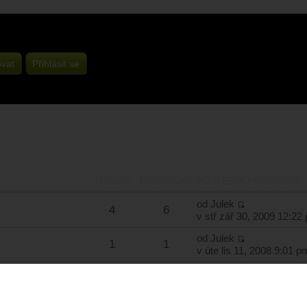
ovat
Přihlásit se
TÉMATA
PŘÍSPĚVKY
POSLEDNÍ PŘÍSPĚVEK
od
Julek
4
6
v stř zář 30, 2009 12:22
od
Julek
1
1
v úte lis 11, 2008 9:01 p
TÉMATA
PŘÍSPĚVKY
POSLEDNÍ PŘÍSPĚVEK
od
MyPhone