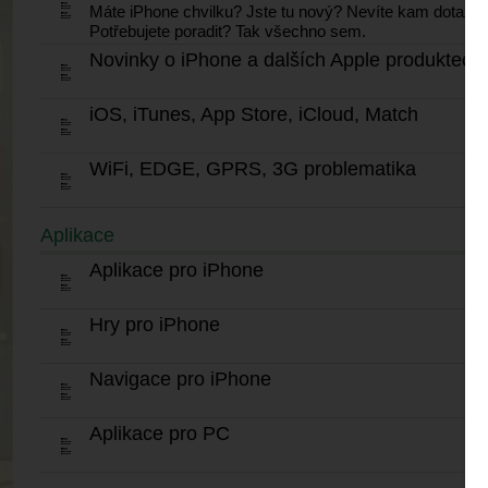
Máte iPhone chvilku? Jste tu nový? Nevíte kam dotaz z
Potřebujete poradit? Tak všechno sem.
Novinky o iPhone a dalších Apple produktech
iOS, iTunes, App Store, iCloud, Match
WiFi, EDGE, GPRS, 3G problematika
Aplikace
Aplikace pro iPhone
Hry pro iPhone
Navigace pro iPhone
Aplikace pro PC