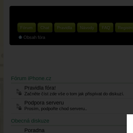
Fórum
Chat
Pravidla
Návody
FAQ
Registr
Obsah fóra
Fórum iPhone.cz
Pravidla fóra!
Začněte číst zde vše o tom jak přispívat do diskuzí.
Podpora serveru
Prosím, podpořte chod serveru..
Obecná diskuze
Poradna