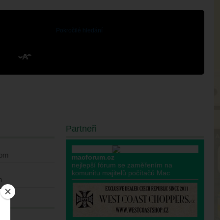
Pokročilé hledání
Partneři
 pm
macforum.cz
nejlepší fórum se zaměřením na
komunitu majitelů počítačů Mac
m