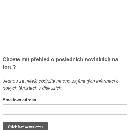
18
546
ařadit?
v pát pro 20, 2019 11:2
od
ovi
454
20572
v pát bře 06, 2020 8:56 
od
lukaspe
1936
23727
v stř dub 29, 2020 7:27 
od
Clon
660
6739
v ned bře 08, 2020 7:38
TÉMATA
PŘÍSPĚVKY
POSLEDNÍ PŘÍSPĚVEK
od
pegas
3522
45792
v ned úno 23, 2020 10:
od
Gaaspi
1849
24981
v stř led 29, 2020 8:42 
od
bedo.
195
8563
v pon úno 17, 2020 11:1
od
Mr. Bramburek
171
1798
v úte dub 14, 2020 11:1