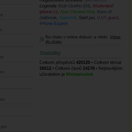
Legenda:
Klub čistého iOS
,
Moderátoři
iphone.cz
,
Noví členové fóra
,
Sons of
am
Jailbreak
,
Sponzoři
,
Staří psi
,
V.I.P. guest
,
iPhone Experti
pm
Na chatu v online diskuzi:
a nikdo.
Vstup
do chatu
Statistiky
am
Celkem příspěvků
420120
• Celkem témat
26512
• Celkem členů
14178
• Nejnovějším
 pm
uživatelem je
Michaelsoink
 pm
0 pm