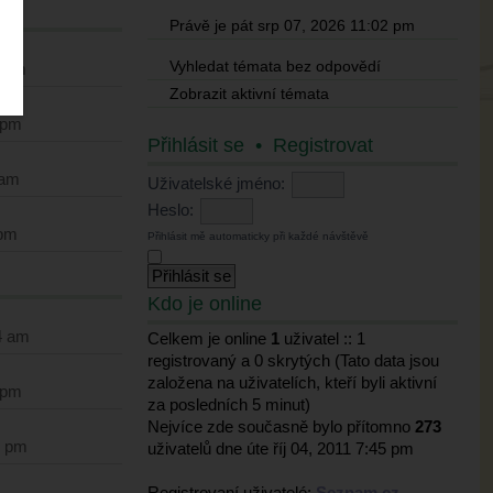
Právě je pát srp 07, 2026 11:02 pm
Vyhledat témata bez odpovědí
1 am
Zobrazit aktivní témata
 pm
Přihlásit se
•
Registrovat
 am
Uživatelské jméno:
Heslo:
 pm
Přihlásit mě automaticky při každé návštěvě
Kdo je online
4 am
Celkem je online
1
uživatel :: 1
registrovaný a 0 skrytých (Tato data jsou
založena na uživatelích, kteří byli aktivní
 pm
za posledních 5 minut)
Nejvíce zde současně bylo přítomno
273
1 pm
uživatelů dne úte říj 04, 2011 7:45 pm
Registrovaní uživatelé:
Seznam.cz