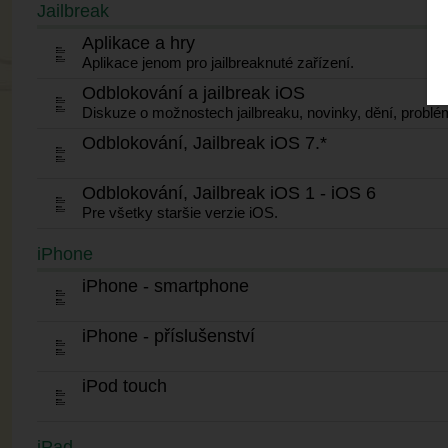
Jailbreak
Aplikace a hry
Aplikace jenom pro jailbreaknuté zařízení.
Odblokování a jailbreak iOS
Diskuze o možnostech jailbreaku, novinky, dění, problé
Odblokování, Jailbreak iOS 7.*
Odblokování, Jailbreak iOS 1 - iOS 6
Pre všetky staršie verzie iOS.
iPhone
iPhone - smartphone
iPhone - příslušenství
iPod touch
iPad