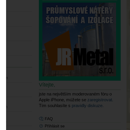
6 am
pm
am
 am
25 am
Vítejte,
pm
jste na největším moderovaném fóru o
Apple iPhone, múžete se
zaregistrovat.
Tím souhlasíte s
pravidly diskuze.
1 pm
FAQ
4 am
Přihlásit se