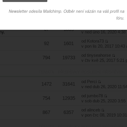
TÉMATA
PŘÍSPĚVKY
POSLEDNÍ PŘÍSPĚVEK
od
mike-biker
604
9115
v ned bře 15, 2020 12:1
od
honyslunce
67
1805
my.
v ned úno 16, 2020 4:38
od
Kotora73
92
1601
v pon lis 20, 2017 10:43
od
tinyseahorse
794
19733
v čtv kvě 25, 2017 5:21
TÉMATA
PŘÍSPĚVKY
POSLEDNÍ PŘÍSPĚVEK
od
Perci
1472
31641
v ned dub 26, 2020 11:5
od
jumbo78
754
12935
v sob dub 25, 2020 3:55
od
alinceb
867
6357
v pon črc 08, 2019 10:3
TÉMATA
PŘÍSPĚVKY
POSLEDNÍ PŘÍSPĚVEK