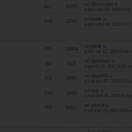
od
SilverSurfer
662
6255
v pon úno 10, 2020 6:14
od
jeenik
478
3720
v pon úno 04, 2019 6:03
TÉMATA
PŘÍSPĚVKY
POSLEDNÍ PŘÍSPĚVEK
od
jeenik
691
10604
v čtv zář 12, 2019 9:34 
od
JanPhone
82
973
v pát říj 13, 2017 9:02 a
od
xpopel09
202
2065
v sob pro 07, 2019 5:15
od
rony
153
1455
v ned bře 08, 2020 9:25
od
vermut
405
6261
v stř kvě 22, 2019 8:55 
TÉMATA
PŘÍSPĚVKY
POSLEDNÍ PŘÍSPĚVEK