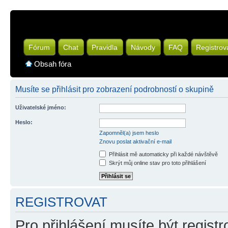
Fórum
Chat
Pravidla
Návody
FAQ
Registrov
Obsah fóra
Musíte se přihlásit pro zobrazení podrobností o skupině
Uživatelské jméno:
Heslo:
Zapomněl(a) jsem heslo
Znovu poslat aktivační e-mail
Přihlásit mě automaticky při každé návštěvě
Skrýt můj online stav pro toto přihlášení
REGISTROVAT
Pro přihlášení musíte být registr