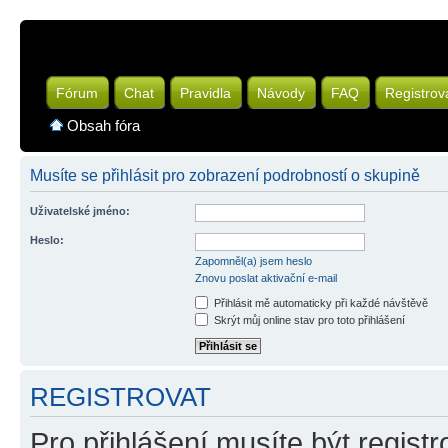
Fórum
Chat
Pravidla
Návody
FAQ
Registrov
Obsah fóra
Musíte se přihlásit pro zobrazení podrobností o skupině
Uživatelské jméno:
Heslo:
Zapomněl(a) jsem heslo
Znovu poslat aktivační e-mail
Přihlásit mě automaticky při každé návštěvě
Skrýt můj online stav pro toto přihlášení
REGISTROVAT
Pro přihlášení musíte být registr