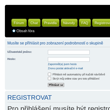
Fórum
Chat
Pravidla
Návody
FAQ
Registrov
Obsah fóra
Musíte se přihlásit pro zobrazení podrobností o skupině
Uživatelské jméno:
Heslo:
Zapomněl(a) jsem heslo
Znovu poslat aktivační e-mail
Přihlásit mě automaticky při každé návštěvě
Skrýt můj online stav pro toto přihlášení
REGISTROVAT
Pro přihlášení musíte být registr