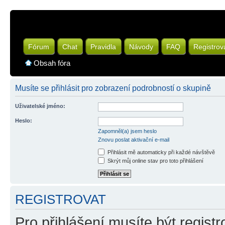
Fórum
Chat
Pravidla
Návody
FAQ
Registrov
Obsah fóra
Musíte se přihlásit pro zobrazení podrobností o skupině
Uživatelské jméno:
Heslo:
Zapomněl(a) jsem heslo
Znovu poslat aktivační e-mail
Přihlásit mě automaticky při každé návštěvě
Skrýt můj online stav pro toto přihlášení
REGISTROVAT
Pro přihlášení musíte být registr