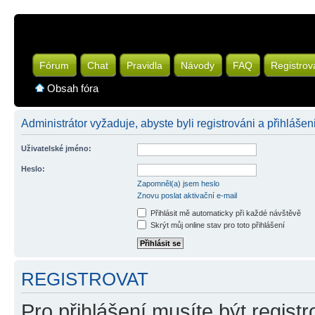
Fórum
Chat
Pravidla
Návody
FAQ
Registrov
Obsah fóra
Administrátor vyžaduje, abyste byli registrováni a přihlášen
Uživatelské jméno:
Heslo:
Zapomněl(a) jsem heslo
Znovu poslat aktivační e-mail
Přihlásit mě automaticky při každé návštěvě
Skrýt můj online stav pro toto přihlášení
REGISTROVAT
Pro přihlášení musíte být registr