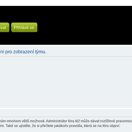
ovat
Přihlásit se
eni pro zobrazení týmu.
á vám mnohem větší možnosti. Administrátor fóra též může dávat rozšířené pravomoci 
 Také se ujistěte, že si přečtete jakákoliv pravidla, která se na fóru objeví.