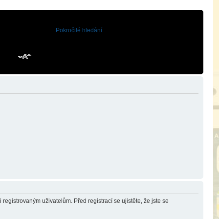
Pokročilé hledání
registrovaným uživatelům. Před registrací se ujistěte, že jste se