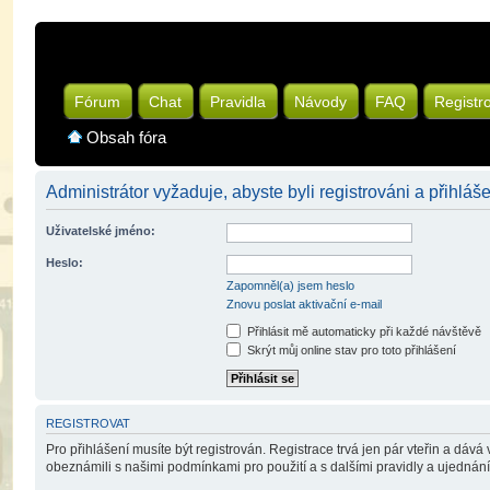
Fórum
Chat
Pravidla
Návody
FAQ
Registr
Obsah fóra
Administrátor vyžaduje, abyste byli registrováni a přihláš
Uživatelské jméno:
Heslo:
Zapomněl(a) jsem heslo
Znovu poslat aktivační e-mail
Přihlásit mě automaticky při každé návštěvě
Skrýt můj online stav pro toto přihlášení
REGISTROVAT
Pro přihlášení musíte být registrován. Registrace trvá jen pár vteřin a dáv
obeznámili s našimi podmínkami pro použití a s dalšími pravidly a ujednáními.