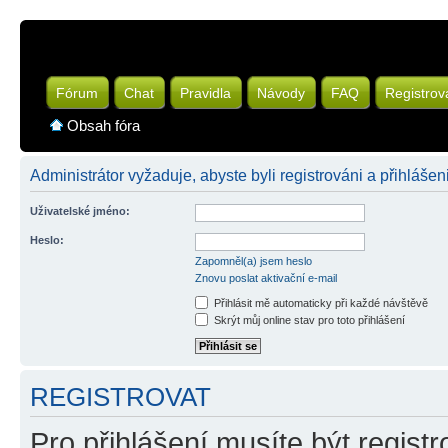
Fórum
Chat
Pravidla
Návody
FAQ
Registrov
Obsah fóra
Administrátor vyžaduje, abyste byli registrováni a přihlášen
Uživatelské jméno:
Heslo:
Zapomněl(a) jsem heslo
Znovu poslat aktivační e-mail
Přihlásit mě automaticky při každé návštěvě
Skrýt můj online stav pro toto přihlášení
REGISTROVAT
Pro přihlášení musíte být registr