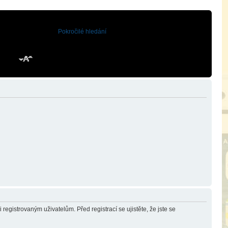
Pokročilé hledání
registrovaným uživatelům. Před registrací se ujistěte, že jste se