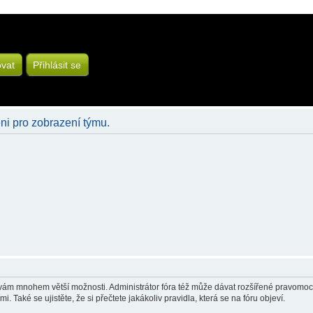
ovat
Přihlásit se
eni pro zobrazení týmu.
á vám mnohem větší možnosti. Administrátor fóra též může dávat rozšířené pravomoci 
 Také se ujistěte, že si přečtete jakákoliv pravidla, která se na fóru objeví.