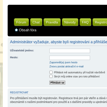
Fórum
Chat
Pravidla
Návody
FAQ
Registr
Obsah fóra
Administrátor vyžaduje, abyste byli registrováni a přihláš
Uživatelské jméno:
Heslo:
Zapomněl(a) jsem heslo
Znovu poslat aktivační e-mail
Přihlásit mě automaticky při každé návštěvě
Skrýt můj online stav pro toto přihlášení
REGISTROVAT
Pro přihlášení musíte být registrován. Registrace trvá jen pár vteřin a dáv
obeznámili s našimi podmínkami pro použití a s dalšími pravidly a ujednáními.