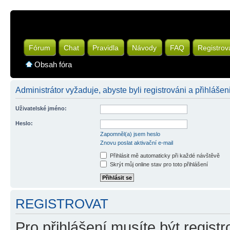
Fórum
Chat
Pravidla
Návody
FAQ
Registrov
Obsah fóra
Administrátor vyžaduje, abyste byli registrováni a přihlášen
Uživatelské jméno:
Heslo:
Zapomněl(a) jsem heslo
Znovu poslat aktivační e-mail
Přihlásit mě automaticky při každé návštěvě
Skrýt můj online stav pro toto přihlášení
REGISTROVAT
Pro přihlášení musíte být registr