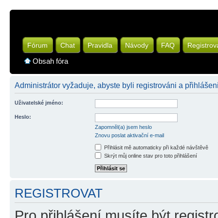
Fórum
Chat
Pravidla
Návody
FAQ
Registrov
Obsah fóra
Administrátor vyžaduje, abyste byli registrováni a přihlášen
Uživatelské jméno:
Heslo:
Zapomněl(a) jsem heslo
Znovu poslat aktivační e-mail
Přihlásit mě automaticky při každé návštěvě
Skrýt můj online stav pro toto přihlášení
REGISTROVAT
Pro přihlášení musíte být registr