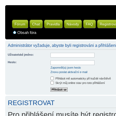
Fórum
Chat
Pravidla
Návody
FAQ
Registrov
Obsah fóra
Administrátor vyžaduje, abyste byli registrováni a přihlášen
Uživatelské jméno:
Heslo:
Zapomněl(a) jsem heslo
Znovu poslat aktivační e-mail
Přihlásit mě automaticky při každé návštěvě
Skrýt můj online stav pro toto přihlášení
REGISTROVAT
Pro přihlášení musíte být registr