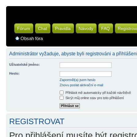
Fórum
Chat
Pravidla
Návody
FAQ
Registrov
Obsah fóra
Administrátor vyžaduje, abyste byli registrováni a přihlášeni
Uživatelské jméno:
Heslo:
Zapomněl(a) jsem heslo
Znovu poslat aktivační e-mail
Přihlásit mě automaticky při každé návštěvě
Skrýt můj online stav pro toto přihlášení
REGISTROVAT
Pro přihlášení musíte být registr