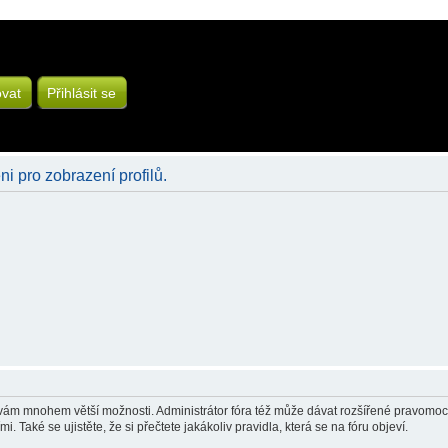
ovat
Přihlásit se
ni pro zobrazení profilů.
á vám mnohem větší možnosti. Administrátor fóra též může dávat rozšířené pravomoci 
 Také se ujistěte, že si přečtete jakákoliv pravidla, která se na fóru objeví.