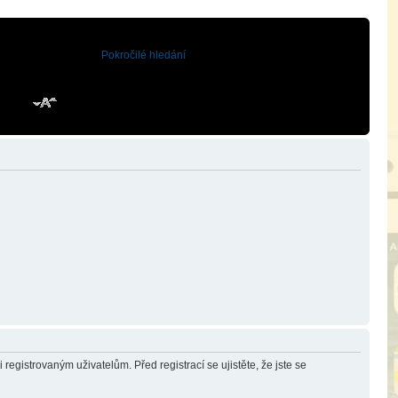
Pokročilé hledání
registrovaným uživatelům. Před registrací se ujistěte, že jste se