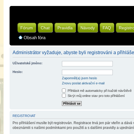
Fórum
Chat
Pravidla
Návody
FAQ
Registr
Obsah fóra
Administrátor vyžaduje, abyste byli registrováni a přihláše
Uživatelské jméno:
Heslo:
Zapomněl(a) jsem heslo
Znovu poslat aktivační e-mail
Přihlásit mě automaticky při každé návštěvě
Skrýt můj online stav pro toto přihlášení
REGISTROVAT
Pro přihlášení musíte být registrován. Registrace trvá jen pár vteřin a dáv
obeznámili s našimi podmínkami pro použití a s dalšími pravidly a ujednáními.