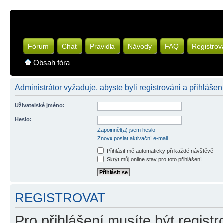
Fórum
Chat
Pravidla
Návody
FAQ
Registrov
Obsah fóra
Administrátor vyžaduje, abyste byli registrováni a přihlášeni
Uživatelské jméno:
Heslo:
Zapomněl(a) jsem heslo
Znovu poslat aktivační e-mail
Přihlásit mě automaticky při každé návštěvě
Skrýt můj online stav pro toto přihlášení
REGISTROVAT
Pro přihlášení musíte být registr