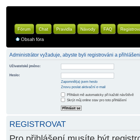
Fórum
Chat
Pravidla
Návody
FAQ
Registrov
Obsah fóra
Administrátor vyžaduje, abyste byli registrováni a přihlášeni
Uživatelské jméno:
Heslo:
Zapomněl(a) jsem heslo
Znovu poslat aktivační e-mail
Přihlásit mě automaticky při každé návštěvě
Skrýt můj online stav pro toto přihlášení
REGISTROVAT
Pro přihlášení musíte být registr