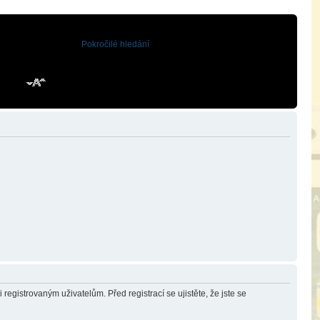
Pokročilé hledání
registrovaným uživatelům. Před registrací se ujistěte, že jste se