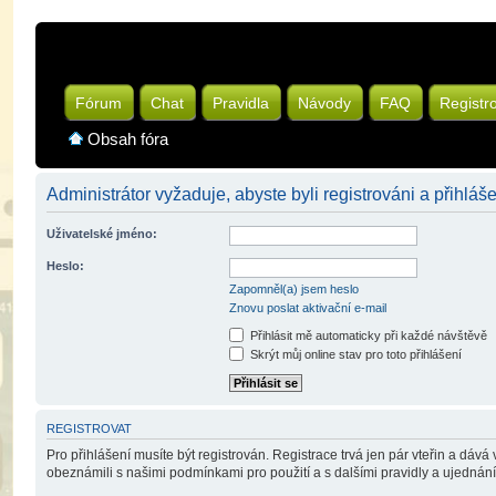
Fórum
Chat
Pravidla
Návody
FAQ
Registr
Obsah fóra
Administrátor vyžaduje, abyste byli registrováni a přihláše
Uživatelské jméno:
Heslo:
Zapomněl(a) jsem heslo
Znovu poslat aktivační e-mail
Přihlásit mě automaticky při každé návštěvě
Skrýt můj online stav pro toto přihlášení
REGISTROVAT
Pro přihlášení musíte být registrován. Registrace trvá jen pár vteřin a dáv
obeznámili s našimi podmínkami pro použití a s dalšími pravidly a ujednáními.