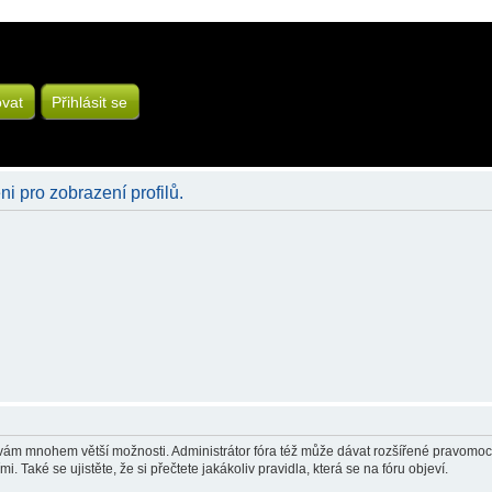
ovat
Přihlásit se
ni pro zobrazení profilů.
á vám mnohem větší možnosti. Administrátor fóra též může dávat rozšířené pravomoci 
 Také se ujistěte, že si přečtete jakákoliv pravidla, která se na fóru objeví.