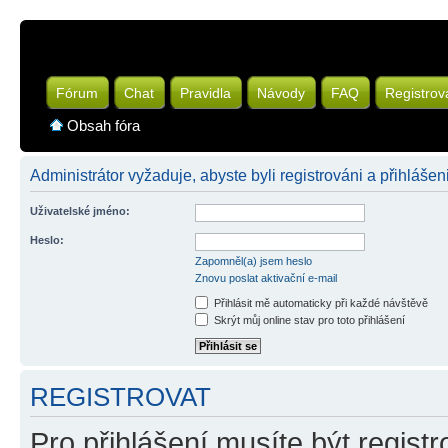
Fórum
Chat
Pravidla
Návody
FAQ
Registrov
Obsah fóra
Administrátor vyžaduje, abyste byli registrováni a přihlášeni
Uživatelské jméno:
Heslo:
Zapomněl(a) jsem heslo
Znovu poslat aktivační e-mail
Přihlásit mě automaticky při každé návštěvě
Skrýt můj online stav pro toto přihlášení
REGISTROVAT
Pro přihlášení musíte být registr