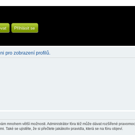
ovat
Přihlásit se
ni pro zobrazení profilů.
á vám mnohem větší možnosti. Administrátor fóra též může dávat rozšířené pravomoci 
 Také se ujistěte, že si přečtete jakákoliv pravidla, která se na fóru objeví.