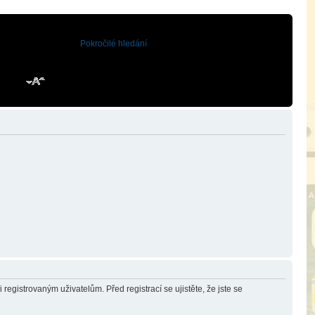
Pokročilé hledání
registrovaným uživatelům. Před registrací se ujistěte, že jste se