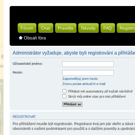
Fórum
Chat
Pravidla
Návody
FAQ
Registr
Obsah fóra
Administrátor vyžaduje, abyste byli registrováni a přihláše
Uživatelské jméno:
Heslo:
Zapomněl(a) jsem heslo
Znovu poslat aktivační e-mail
Přihlásit mě automaticky při každé návštěvě
Skrýt můj online stav pro toto přihlášení
REGISTROVAT
Pro přihlášení musíte být registrován. Registrace trvá jen pár vteřin a dáv
obeznámili s našimi podmínkami pro použití a s dalšími pravidly a ujednáními.