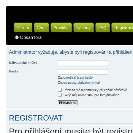
Fórum
Chat
Pravidla
Návody
FAQ
Registrov
Obsah fóra
Administrátor vyžaduje, abyste byli registrováni a přihlášeni
Uživatelské jméno:
Heslo:
Zapomněl(a) jsem heslo
Znovu poslat aktivační e-mail
Přihlásit mě automaticky při každé návštěvě
Skrýt můj online stav pro toto přihlášení
REGISTROVAT
Pro přihlášení musíte být registr