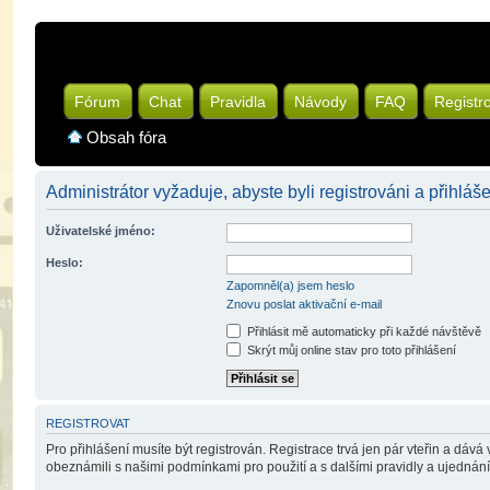
Fórum
Chat
Pravidla
Návody
FAQ
Registr
Obsah fóra
Administrátor vyžaduje, abyste byli registrováni a přihláše
Uživatelské jméno:
Heslo:
Zapomněl(a) jsem heslo
Znovu poslat aktivační e-mail
Přihlásit mě automaticky při každé návštěvě
Skrýt můj online stav pro toto přihlášení
REGISTROVAT
Pro přihlášení musíte být registrován. Registrace trvá jen pár vteřin a dáv
obeznámili s našimi podmínkami pro použití a s dalšími pravidly a ujednáními.