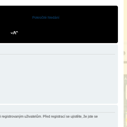
Pokročilé hledání
registrovaným uživatelům. Před registrací se ujistěte, že jste se