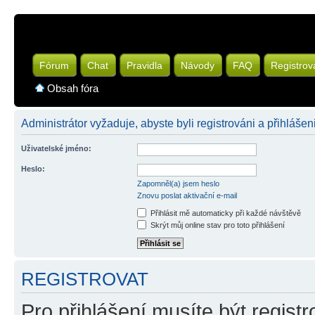
Fórum
Chat
Pravidla
Návody
FAQ
Registrov
Obsah fóra
Administrátor vyžaduje, abyste byli registrováni a přihlášeni
Uživatelské jméno:
Heslo:
Zapomněl(a) jsem heslo
Znovu poslat aktivační e-mail
Přihlásit mě automaticky při každé návštěvě
Skrýt můj online stav pro toto přihlášení
REGISTROVAT
Pro přihlášení musíte být registr