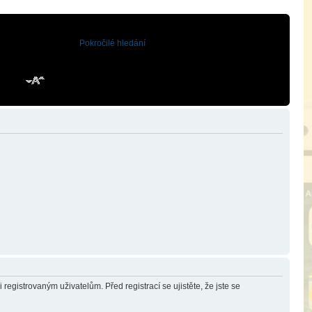
Pokročilé hledání
registrovaným uživatelům. Před registrací se ujistěte, že jste se