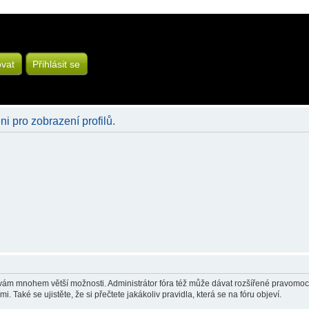
ovat
Přihlásit se
ni pro zobrazení profilů.
á vám mnohem větší možnosti. Administrátor fóra též může dávat rozšířené pravomoci 
 Také se ujistěte, že si přečtete jakákoliv pravidla, která se na fóru objeví.