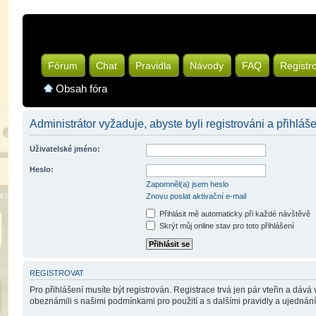
Fórum
Chat
Pravidla
Návody
FAQ
Registr
Obsah fóra
Administrátor vyžaduje, abyste byli registrováni a přihláše
Uživatelské jméno:
Heslo:
Zapomněl(a) jsem heslo
Znovu poslat aktivační e-mail
Přihlásit mě automaticky při každé návštěvě
Skrýt můj online stav pro toto přihlášení
REGISTROVAT
Pro přihlášení musíte být registrován. Registrace trvá jen pár vteřin a dáv
obeznámili s našimi podmínkami pro použití a s dalšími pravidly a ujednáními.