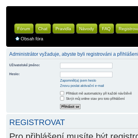
Fórum
Chat
Pravidla
Návody
FAQ
Registrov
Obsah fóra
Administrátor vyžaduje, abyste byli registrováni a přihlášeni
Uživatelské jméno:
Heslo:
Zapomněl(a) jsem heslo
Znovu poslat aktivační e-mail
Přihlásit mě automaticky při každé návštěvě
Skrýt můj online stav pro toto přihlášení
REGISTROVAT
Pro přihlášení musíte být registr