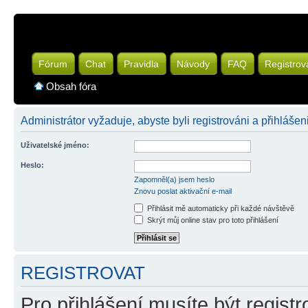
Fórum
Chat
Pravidla
Návody
FAQ
Registrov
Obsah fóra
Administrátor vyžaduje, abyste byli registrováni a přihlášeni
Uživatelské jméno:
Heslo:
Zapomněl(a) jsem heslo
Znovu poslat aktivační e-mail
Přihlásit mě automaticky při každé návštěvě
Skrýt můj online stav pro toto přihlášení
REGISTROVAT
Pro přihlášení musíte být registr