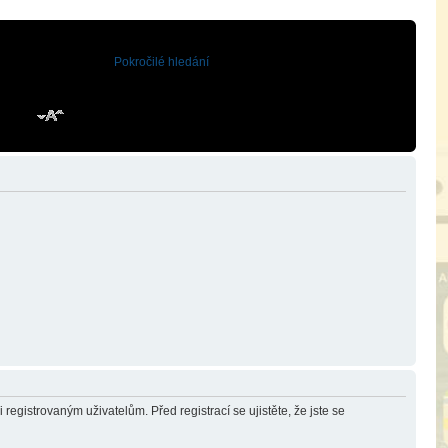
Pokročilé hledání
registrovaným uživatelům. Před registrací se ujistěte, že jste se