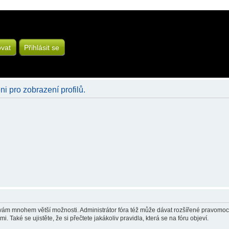
ovat
Přihlásit se
ni pro zobrazení profilů.
á vám mnohem větší možnosti. Administrátor fóra též může dávat rozšířené pravomoci 
 Také se ujistěte, že si přečtete jakákoliv pravidla, která se na fóru objeví.