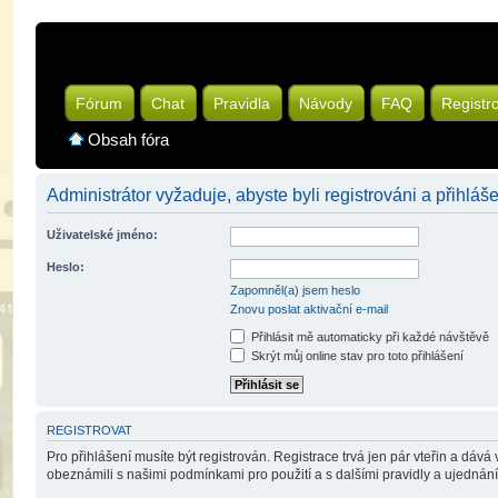
Fórum
Chat
Pravidla
Návody
FAQ
Registr
Obsah fóra
Administrátor vyžaduje, abyste byli registrováni a přihláše
Uživatelské jméno:
Heslo:
Zapomněl(a) jsem heslo
Znovu poslat aktivační e-mail
Přihlásit mě automaticky při každé návštěvě
Skrýt můj online stav pro toto přihlášení
REGISTROVAT
Pro přihlášení musíte být registrován. Registrace trvá jen pár vteřin a dáv
obeznámili s našimi podmínkami pro použití a s dalšími pravidly a ujednáními.