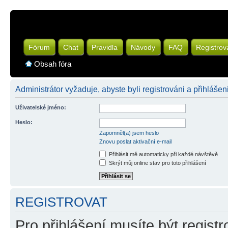
Fórum
Chat
Pravidla
Návody
FAQ
Registrov
Obsah fóra
Administrátor vyžaduje, abyste byli registrováni a přihlášeni
Uživatelské jméno:
Heslo:
Zapomněl(a) jsem heslo
Znovu poslat aktivační e-mail
Přihlásit mě automaticky při každé návštěvě
Skrýt můj online stav pro toto přihlášení
REGISTROVAT
Pro přihlášení musíte být registr