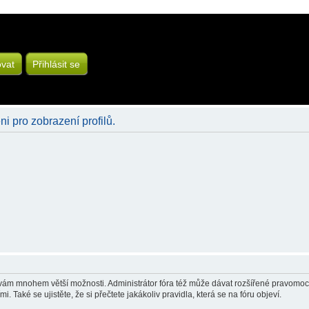
ovat
Přihlásit se
ni pro zobrazení profilů.
á vám mnohem větší možnosti. Administrátor fóra též může dávat rozšířené pravomoci 
 Také se ujistěte, že si přečtete jakákoliv pravidla, která se na fóru objeví.