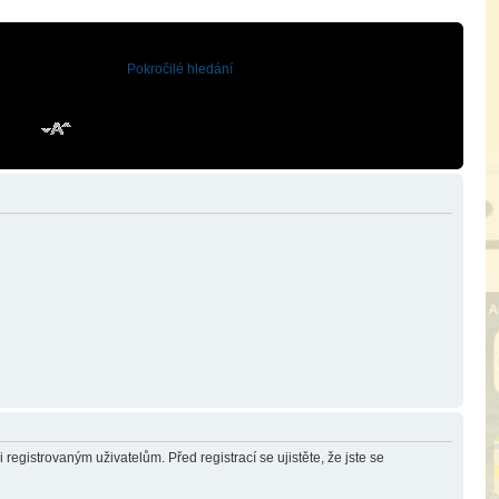
Pokročilé hledání
registrovaným uživatelům. Před registrací se ujistěte, že jste se