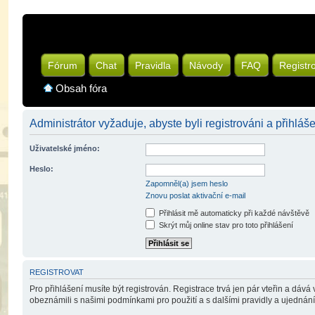
Fórum
Chat
Pravidla
Návody
FAQ
Registr
Obsah fóra
Administrátor vyžaduje, abyste byli registrováni a přihláše
Uživatelské jméno:
Heslo:
Zapomněl(a) jsem heslo
Znovu poslat aktivační e-mail
Přihlásit mě automaticky při každé návštěvě
Skrýt můj online stav pro toto přihlášení
REGISTROVAT
Pro přihlášení musíte být registrován. Registrace trvá jen pár vteřin a dáv
obeznámili s našimi podmínkami pro použití a s dalšími pravidly a ujednáními.