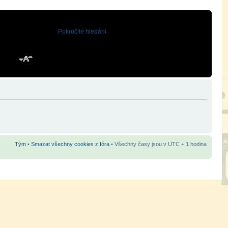
Pokročilé hledání
Tým
•
Smazat všechny cookies z fóra
• Všechny časy jsou v UTC + 1 hodina