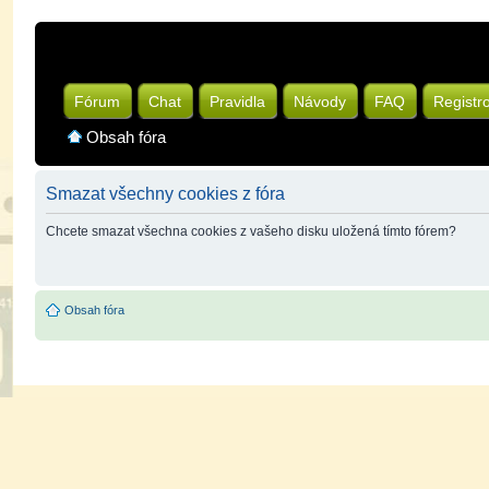
Fórum
Chat
Pravidla
Návody
FAQ
Registr
Obsah fóra
Smazat všechny cookies z fóra
Chcete smazat všechna cookies z vašeho disku uložená tímto fórem?
Obsah fóra