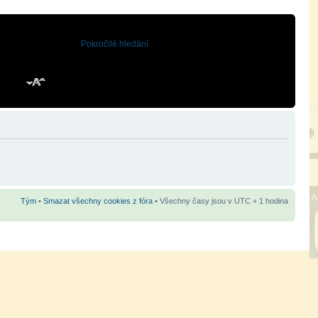
Pokročilé hledání
Tým
•
Smazat všechny cookies z fóra
• Všechny časy jsou v UTC + 1 hodina