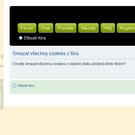
Fórum
Chat
Pravidla
Návody
FAQ
Registr
Obsah fóra
Smazat všechny cookies z fóra
Chcete smazat všechna cookies z vašeho disku uložená tímto fórem?
Obsah fóra