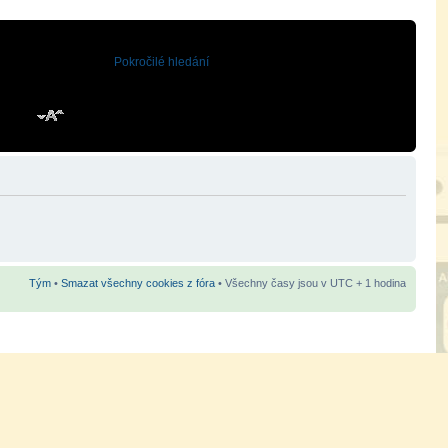
Pokročilé hledání
Tým
•
Smazat všechny cookies z fóra
• Všechny časy jsou v UTC + 1 hodina