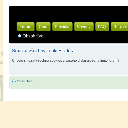
Fórum
Chat
Pravidla
Návody
FAQ
Registr
Obsah fóra
Smazat všechny cookies z fóra
Chcete smazat všechna cookies z vašeho disku uložená tímto fórem?
Obsah fóra