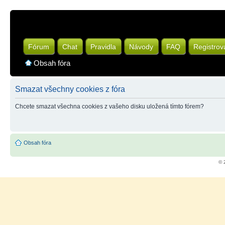
Fórum
Chat
Pravidla
Návody
FAQ
Registrov
Obsah fóra
Smazat všechny cookies z fóra
Chcete smazat všechna cookies z vašeho disku uložená tímto fórem?
Obsah fóra
© 