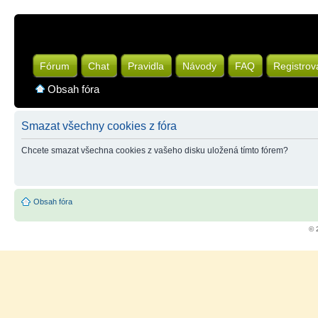
Fórum
Chat
Pravidla
Návody
FAQ
Registrov
Obsah fóra
Smazat všechny cookies z fóra
Chcete smazat všechna cookies z vašeho disku uložená tímto fórem?
Obsah fóra
© 