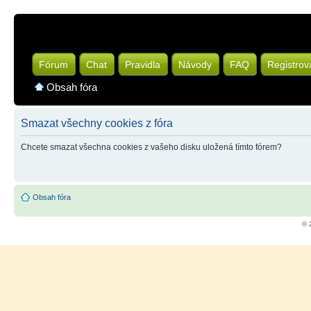
Fórum
Chat
Pravidla
Návody
FAQ
Registrov
Obsah fóra
Smazat všechny cookies z fóra
Chcete smazat všechna cookies z vašeho disku uložená tímto fórem?
Obsah fóra
© 