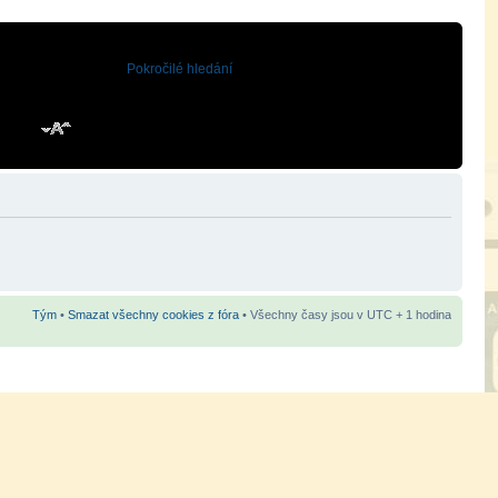
Pokročilé hledání
Tým
•
Smazat všechny cookies z fóra
• Všechny časy jsou v UTC + 1 hodina