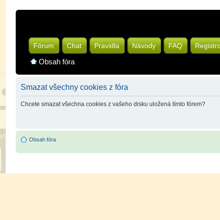
Fórum
Chat
Pravidla
Návody
FAQ
Registr
Obsah fóra
Smazat všechny cookies z fóra
Chcete smazat všechna cookies z vašeho disku uložená tímto fórem?
Obsah fóra