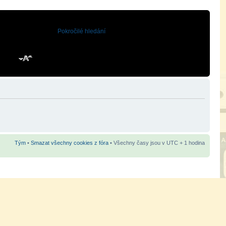
Pokročilé hledání
Tým
•
Smazat všechny cookies z fóra
• Všechny časy jsou v UTC + 1 hodina