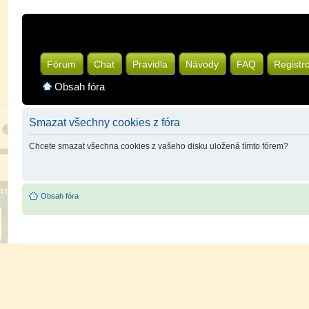
Fórum
Chat
Pravidla
Návody
FAQ
Registr
Obsah fóra
Smazat všechny cookies z fóra
Chcete smazat všechna cookies z vašeho disku uložená tímto fórem?
Obsah fóra