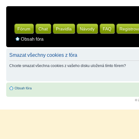
Fórum
Chat
Pravidla
Návody
FAQ
Registrov
Obsah fóra
Smazat všechny cookies z fóra
Chcete smazat všechna cookies z vašeho disku uložená tímto fórem?
Obsah fóra
© 