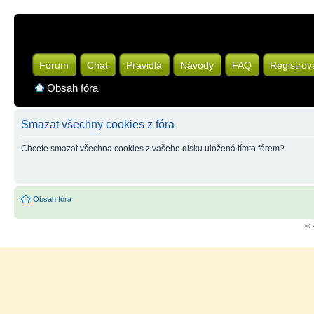
Fórum
Chat
Pravidla
Návody
FAQ
Registrov
Obsah fóra
Smazat všechny cookies z fóra
Chcete smazat všechna cookies z vašeho disku uložená tímto fórem?
Obsah fóra
© 