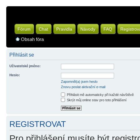
Fórum
Chat
Pravidla
Návody
FAQ
Registrov
Obsah fóra
Přihlásit se
Uživatelské jméno:
Heslo:
Zapomněl(a) jsem heslo
Znovu poslat aktivační e-mail
Přihlásit mě automaticky při každé návštěvě
Skrýt můj online stav pro toto přihlášení
REGISTROVAT
Pro přihlášení musíte být registr