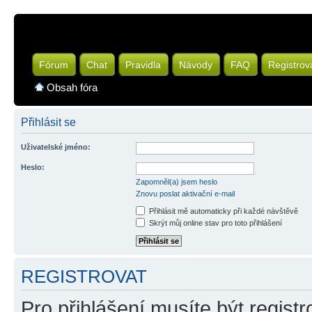
Fórum
Chat
Pravidla
Návody
FAQ
Registrov
Obsah fóra
Přihlásit se
Uživatelské jméno:
Heslo:
Zapomněl(a) jsem heslo
Znovu poslat aktivační e-mail
Přihlásit mě automaticky při každé návštěvě
Skrýt můj online stav pro toto přihlášení
REGISTROVAT
Pro přihlášení musíte být registr