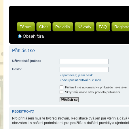
Fórum
Chat
Pravidla
Návody
FAQ
Registr
Obsah fóra
Přihlásit se
Uživatelské jméno:
Heslo:
Zapomněl(a) jsem heslo
Znovu poslat aktivační e-mail
Přihlásit mě automaticky při každé návštěvě
Skrýt můj online stav pro toto přihlášení
REGISTROVAT
Pro přihlášení musíte být registrován. Registrace trvá jen pár vteřin a dáv
obeznámili s našimi podmínkami pro použití a s dalšími pravidly a ujednáními.