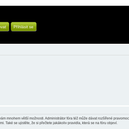
ovat
Přihlásit se
á vám mnohem větší možnosti. Administrátor fóra též může dávat rozšířené pravomoci 
 Také se ujistěte, že si přečtete jakákoliv pravidla, která se na fóru objeví.