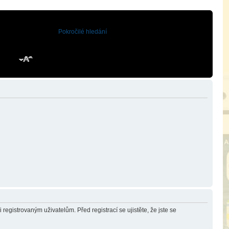
Pokročilé hledání
registrovaným uživatelům. Před registrací se ujistěte, že jste se