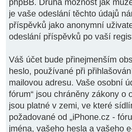
phpBB. Druhá možnost jak může
je vaše odeslání těchto údajů n
příspěvků jako anonymní uživatel
odeslání příspěvků po vaší regist
Váš účet bude přinejmenším obs
heslo, používané při přihlašován
mailovou adresu. Vaše osobní úd
fórum“ jsou chráněny zákony o o
jsou platné v zemi, ve které sídl
požadované od „iPhone.cz - fór
jména, vašeho hesla a vašeho e-m