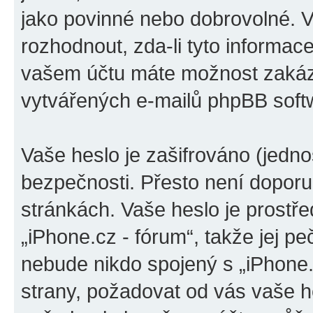
jako povinné nebo dobrovolné. 
rozhodnout, zda-li tyto informac
vašem účtu máte možnost zakáza
vytvářených e-mailů phpBB soft
Vaše heslo je zašifrováno (jedno
bezpečnosti. Přesto není doporu
stránkách. Vaše heslo je prostř
„iPhone.cz - fórum“, takže jej p
nebude nikdo spojený s „iPhone.c
strany, požadovat od vás vaše h