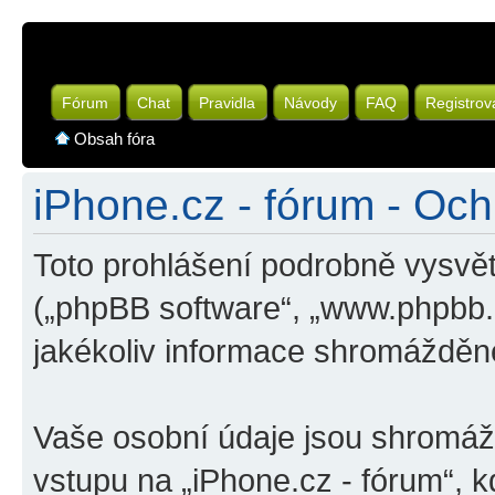
Fórum
Chat
Pravidla
Návody
FAQ
Registrov
Obsah fóra
iPhone.cz - fórum - Oc
Toto prohlášení podrobně vysvět
(„phpBB software“, „www.phpbb
jakékoliv informace shromážděn
Vaše osobní údaje jsou shromá
vstupu na „iPhone.cz - fórum“, k