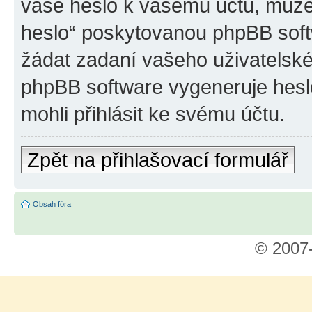
vaše heslo k vašemu účtu, může
heslo“ poskytovanou phpBB sof
žádat zadaní vašeho uživatelsk
phpBB software vygeneruje hesl
mohli přihlásit ke svému účtu.
Zpět na přihlašovací formulář
Obsah fóra
© 2007