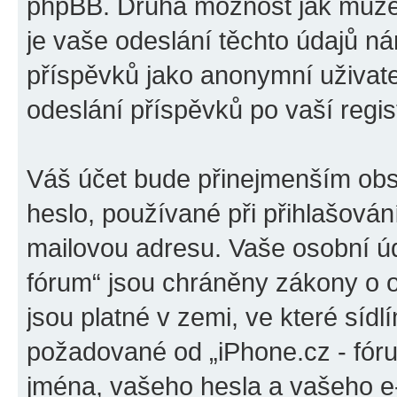
phpBB. Druhá možnost jak může
je vaše odeslání těchto údajů n
příspěvků jako anonymní uživatel
odeslání příspěvků po vaší regist
Váš účet bude přinejmenším obs
heslo, používané při přihlašován
mailovou adresu. Vaše osobní úd
fórum“ jsou chráněny zákony o o
jsou platné v zemi, ve které sídl
požadované od „iPhone.cz - fór
jména, vašeho hesla a vašeho e-m