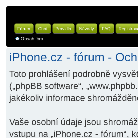
Fórum
Chat
Pravidla
Návody
FAQ
Registrov
Obsah fóra
iPhone.cz - fórum - Oc
Toto prohlášení podrobně vysvět
(„phpBB software“, „www.phpbb
jakékoliv informace shromážděn
Vaše osobní údaje jsou shromá
vstupu na „iPhone.cz - fórum“, k