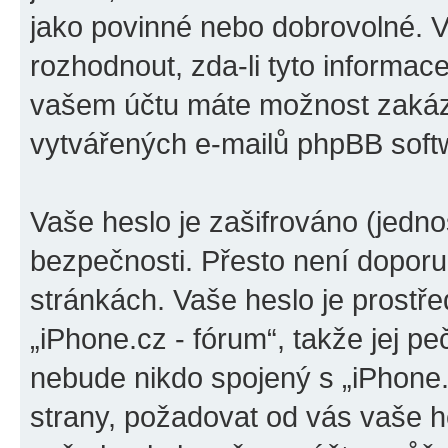
jako povinné nebo dobrovolné. 
rozhodnout, zda-li tyto informac
vašem účtu máte možnost zakáza
vytvářených e-mailů phpBB soft
Vaše heslo je zašifrováno (jedno
bezpečnosti. Přesto není doporu
stránkách. Vaše heslo je prostř
„iPhone.cz - fórum“, takže jej p
nebude nikdo spojený s „iPhone.c
strany, požadovat od vás vaše h