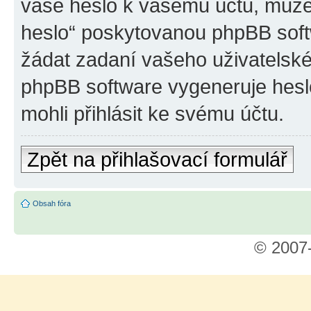
vaše heslo k vašemu účtu, může
heslo“ poskytovanou phpBB sof
žádat zadaní vašeho uživatelsk
phpBB software vygeneruje hesl
mohli přihlásit ke svému účtu.
Zpět na přihlašovací formulář
Obsah fóra
© 2007