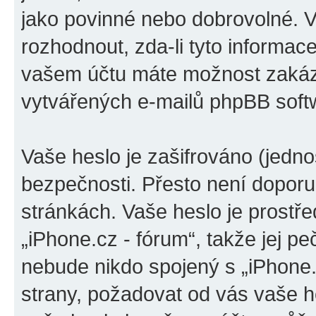
jako povinné nebo dobrovolné. 
rozhodnout, zda-li tyto informac
vašem účtu máte možnost zakáza
vytvářených e-mailů phpBB soft
Vaše heslo je zašifrováno (jedno
bezpečnosti. Přesto není doporu
stránkách. Vaše heslo je prostř
„iPhone.cz - fórum“, takže jej p
nebude nikdo spojený s „iPhone.c
strany, požadovat od vás vaše h