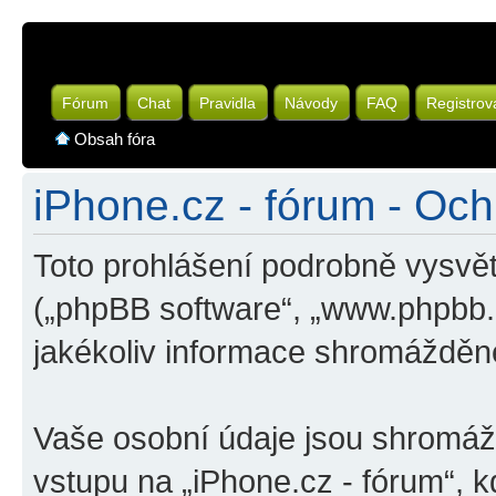
Fórum
Chat
Pravidla
Návody
FAQ
Registrov
Obsah fóra
iPhone.cz - fórum - Oc
Toto prohlášení podrobně vysvět
(„phpBB software“, „www.phpbb
jakékoliv informace shromážděn
Vaše osobní údaje jsou shromá
vstupu na „iPhone.cz - fórum“, k