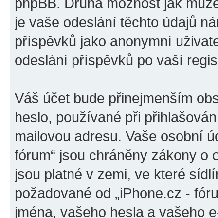
phpBB. Druhá možnost jak může
je vaše odeslání těchto údajů n
příspěvků jako anonymní uživatel
odeslání příspěvků po vaší regist
Váš účet bude přinejmenším obs
heslo, používané při přihlašován
mailovou adresu. Vaše osobní úd
fórum“ jsou chráněny zákony o o
jsou platné v zemi, ve které sídl
požadované od „iPhone.cz - fór
jména, vašeho hesla a vašeho e-m