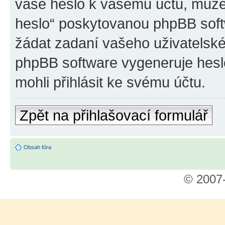
vaše heslo k vašemu účtu, může
heslo“ poskytovanou phpBB sof
žádat zadaní vašeho uživatelsk
phpBB software vygeneruje hesl
mohli přihlásit ke svému účtu.
Zpět na přihlašovací formulář
Obsah fóra
© 2007